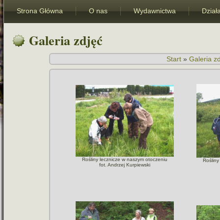
Strona Główna
O nas
Wydawnictwa
Dział
Galeria zdjęć
Start
»
Galeria z
Rośliny lecz­ni­cze w naszym otoczeniu
Rośliny
fot. Andrzej Kurpiewski