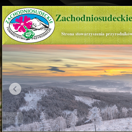
Zachodniosudeckie
Strona stowarzyszenia przyrodnikó
Widok w kierunku Śnieżki, Czarna Kopa