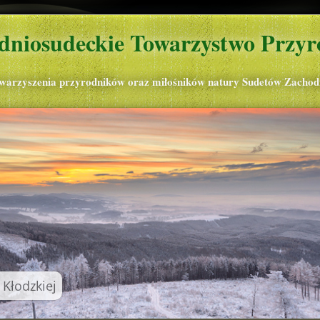
dniosudeckie Towarzystwo Przyr
owarzyszenia przyrodników oraz miłośników natury Sudetów Zachod