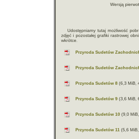
Wersją pier­wot
Udostępniamy tutaj moż­li­wość pobra
zdjęć i pozo­sta­łej gra­fiki rastro­wej o
wkrótce.
Przyroda Sudetów Zachodnic
Przyroda Sudetów Zachodnic
Przyroda Sudetów 8
(6,3 MiB, 
Przyroda Sudetów 9
(3,6 MiB, 
Przyroda Sudetów 10
(9,0 MiB,
Przyroda Sudetów 11
(5,6 MiB,