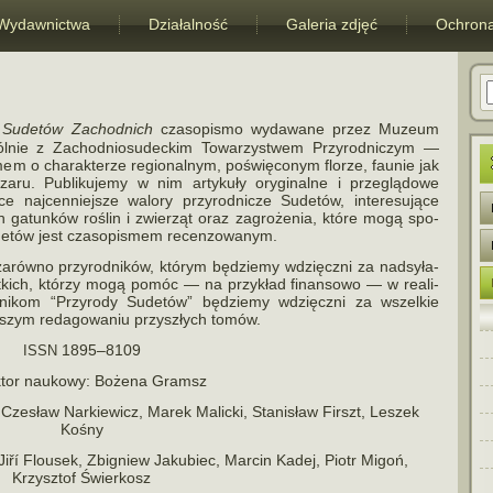
Wydawnictwa
Działalność
Galeria zdjęć
Ochrona
 Sudetów Zachodnich
cza­so­pi­smo wyda­wane przez Muzeum
ól­nie z Zachodniosudeckim Towarzystwem Przyrodniczym —
em o cha­rak­te­rze regio­nal­nym, poświę­co­nym flo­rze, fau­nie jak
bszaru. Publikujemy w nim arty­kuły ory­gi­nalne i prze­glą­dowe
ce naj­cen­niej­sze walory przy­rod­ni­cze Sudetów, inte­re­su­jące
ych gatun­ków roślin i zwie­rząt oraz zagro­że­nia, które mogą spo­
udetów jest cza­so­pi­smem recenzowanym.
równo przy­rod­ni­ków, któ­rym będziemy wdzięczni za nad­sy­ła­
st­kich, któ­rzy mogą pomóc — na przy­kład finan­sowo — w reali­
ytelnikom “Przyrody Sudetów” będziemy wdzięczni za wszel­kie
zym reda­go­wa­niu przy­szłych tomów.
1895–8109
ISSN
tor naukowy: Bożena Gramsz
Czesław Narkiewicz, Marek Malicki, Stanisław Firszt, Leszek
Kośny
iří Flousek, Zbigniew Jakubiec, Marcin Kadej, Piotr Migoń,
Krzysztof Świerkosz