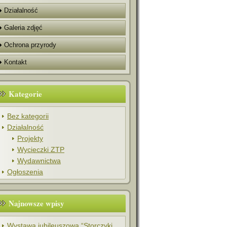
Działalność
Galeria zdjęć
Ochrona przyrody
Kontakt
Kategorie
Bez kategorii
Działalność
Projekty
Wycieczki ZTP
Wydawnictwa
Ogłoszenia
Najnowsze wpisy
Wystawa jubileuszowa “Storczyki