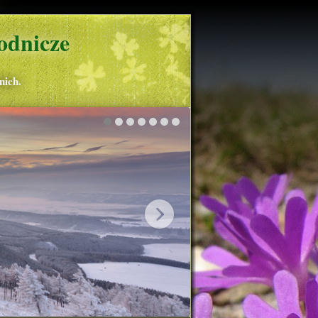
odnicze
nich.