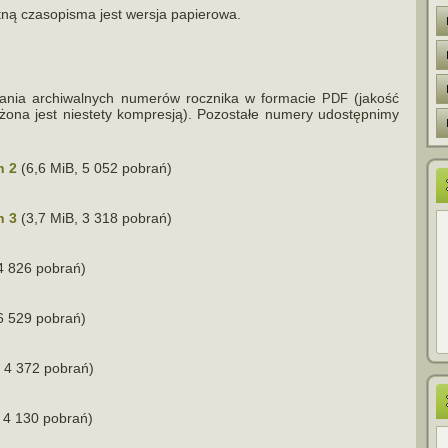
ną cza­so­pi­sma jest wer­sja papierowa.
­nia archi­wal­nych nume­rów rocz­nika w for­ma­cie
(jakość
PDF
bni­żona jest nie­stety kom­pre­sją). Pozostałe numery udo­stęp­nimy
h 2
(6,6 MiB, 5 052 pobrań)
h 3
(3,7 MiB, 3 318 pobrań)
4 826 pobrań)
6 529 pobrań)
 4 372 pobrań)
 4 130 pobrań)