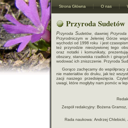
Strona Główna
O nas
Przyroda Sudetów
P
S
rzy­roda
ude­tów
, daw­niej
Przyroda
Przyrodniczym w Jeleniej Górze wsp
wycho­dzi od 1998 roku i jest cza­so­pi­sm
też przy­ro­dzie nie­oży­wio­nej tego o
oraz notatki i komu­ni­katy, pre­zen­tu­ją
obszary, sta­no­wi­ska rzad­kich i giną­c
wo­do­wać ich znisz­cze­nie. Przyroda S
Gorąco zachę­camy do współ­pracy za
nie mate­ria­łów do druku, jak też wszy
za­cji naszego przed­się­wzię­cia. Cz
uwagi, które mogłyby nam pomóc w lep­s
Redak
Zespół redak­cyjny: Bożena Gramsz, 
Rada naukowa: Andrzej Chlebicki, J