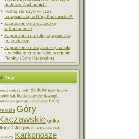
Sudetów Zachodnich”
Kwitną storczyki — czas
na wycieczkę w Góry Kaczawskie!!!
Zaproszenie na wycieczkę
w Karkonosze
Zaproszenie na kolejną wycieczkę
przyrodniczą
Zaproszenie na wycieczkę na łąki
z pełnikiem europejskim w rejonie
Płoniny (Góry Kaczwskie)
Tagi
Bolków
reszt śledczy
bielik
budki lęgowe
udniki
bąk
błotniak stawowy
dzwonek
Góry
arkonoski
geologia Karkonoszy
Góry
Izerskie
Kaczawskie
gółka
długoostrogowa
Karkonoski Park
Karkonosze
Narodowy