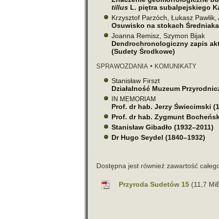
til­lus
L. pię­tra sub­al­pej­skiego
Krzysztof Parzóch, Łukasz Pawlik,
Osuwisko na sto­kach Śred­niak
Joanna Remisz, Szymon Bijak
Dendrochronologiczny zapis akty
(Sudety Środkowe)
•
SPRAWOZDANIA
KOMUNIKATY
Stanisław Firszt
Działalność Muzeum Przyrodnicz
IN
MEMORIAM
Prof. dr hab.
Jerzy Świe­cim­ski 
Prof. dr hab. Zygmunt Bocheńsk
Stanisław Gibadło (1932–2011)
Dr Hugo Seydel (1840–1932)
Dostępna jest rów­nież zawar­tość całe
Przyroda Sudetów 15
(11,7 MiB