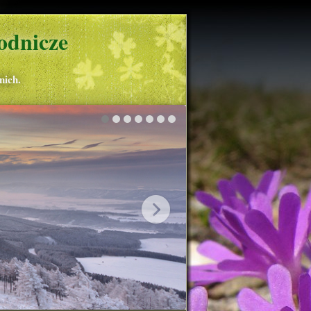
odnicze
nich.