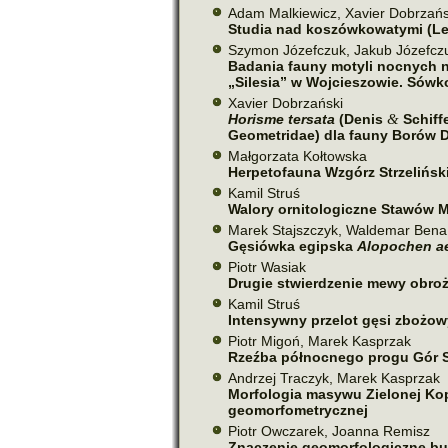
Adam Malkiewicz, Xavier Dobrzańs
Studia nad koszów­ko­wa­tymi (L
Szymon Józefczuk, Jakub Józefczu
Badania fauny motyli noc­nych nie
„Silesia” w Wojcieszowie. Sówk
Xavier Dobrzański
&
Horisme ter­sata
(
Denis
Schiff
Geometridae) dla fauny Borów 
Małgorzata Kołtowska
Herpetofauna Wzgórz Strzeliński
Kamil Struś
Walory orni­to­lo­giczne Stawó
Marek Stajszczyk, Waldemar Bena
Gęsiówka egip­ska
Alopochen ae
Piotr Wasiak
Drugie stwier­dze­nie mewy obroż
Kamil Struś
Intensywny prze­lot gęsi zbo­żo
Piotr Migoń, Marek Kasprzak
Rzeźba pół­noc­nego progu Gór S
Andrzej Traczyk, Marek Kasprzak
Morfologia masywu Zielonej Kopy
geomorfometrycznej
Piotr Owczarek, Joanna Remisz
Znaczenie geo­mor­fo­lo­giczne b