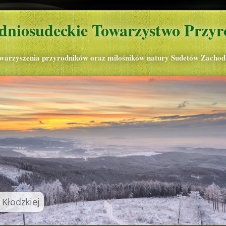
dniosudeckie Towarzystwo Przyr
owarzyszenia przyrodników oraz miłośników natury Sudetów Zachod