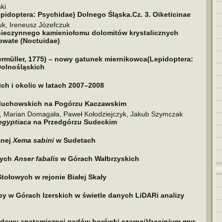
ki
epidoptera: Psychidae) Dolnego Śląska.Cz. 3. Oiketicinae
k, Ireneusz Józefczuk
­czyn­nego kamie­nio­łomu dolo­mi­tów kry­sta­licz­nych
owate (Noctuidae)
ermüller
, 1775) – nowy gatu­nek miernikowca(Lepidoptera:
Dolnośląskich
ch i oko­lic w latach 2007–2008
w Muchowskich na Pogórzu Kaczawskim
, Marian Domagała, Paweł Kołodziejczyk, Jakub Szymczak
gyp­tiaca
na Przedgórzu Sudeckim
­nej
Xema sabini
w Sudetach
­wych
Anser faba­lis
w Górach Wałbrzyskich
tołowych w rejo­nie Białej Skały
 w Górach Izerskich w świe­tle danych LiDARi ana­lizy
udowy ana­to­micz­nej pędów borówki czar­nej
Vaccinium myr­