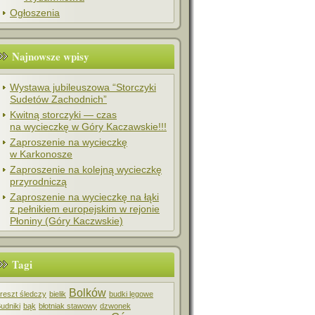
Ogłoszenia
Najnowsze wpisy
Wystawa jubileuszowa “Storczyki
Sudetów Zachodnich”
Kwitną storczyki — czas
na wycieczkę w Góry Kaczawskie!!!
Zaproszenie na wycieczkę
w Karkonosze
Zaproszenie na kolejną wycieczkę
przyrodniczą
Zaproszenie na wycieczkę na łąki
z pełnikiem europejskim w rejonie
Płoniny (Góry Kaczwskie)
Tagi
Bolków
reszt śledczy
bielik
budki lęgowe
udniki
bąk
błotniak stawowy
dzwonek