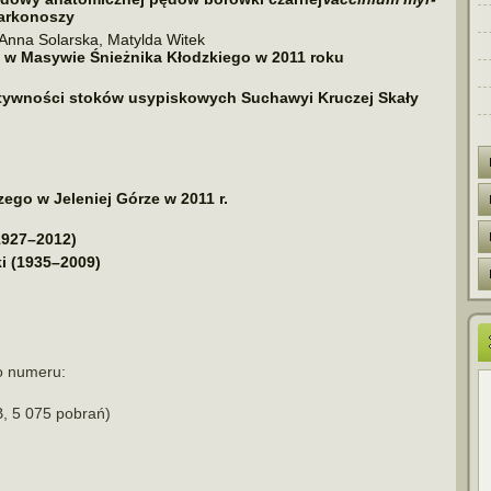
 Karkonoszy
 Anna Solarska, Matylda Witek
a w Masywie Śnie­żnika Kłodzkiego w 2011 roku
w­no­ści sto­ków usy­pi­sko­wych Suchawyi Kruczej Skały
ego w Jeleniej Górze w 2011 r.
(1927–2012)
i (1935–2009)
go numeru:
, 5 075 pobrań)