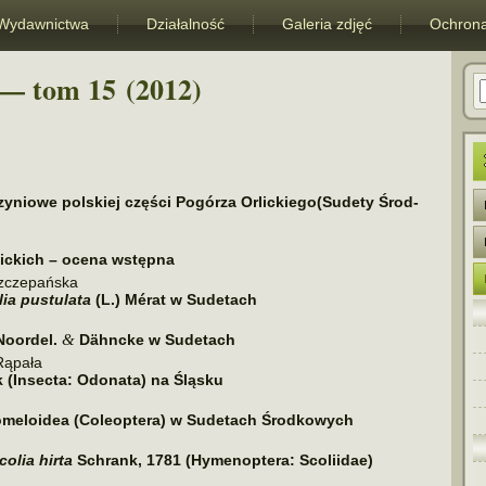
Wydawnictwa
Działalność
Galeria zdjęć
Ochrona
— tom 15 (2012)
zy­niowe pol­skiej czę­ści Pogórza Orlickiego(Sudety Środ­
ickich – ocena wstępna
zczepańska
lia pustu­lata
(L.) Mérat
w Sudetach
&
 Noordel.
Dähncke
w Sudetach
Rąpała
k (Insecta: Odonata) na Śląsku
someloidea (Coleoptera) w Sudetach Środkowych
colia hirta
Schrank
, 1781 (Hymenoptera: Scoliidae)