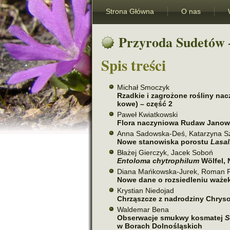
Strona Główna
O nas
Przyroda Sudetów 
Spis tre­ści
Michał Smoczyk
Rzadkie i zagro­żone rośliny nac
kowe) – część 2
Paweł Kwiatkowski
Flora naczy­niowa Rudaw Janow
Anna Sadowska-Deś, Katarzyna S
Nowe sta­no­wi­ska poro­stu
Lasal
Błażej Gierczyk, Jacek Soboń
Entoloma chy­tro­phi­lum
Wölfel,
Diana Mańkowska-Jurek, Roman 
Nowe dane o roz­sie­dle­niu waże
Krystian Niedojad
Chrząszcze z nad­ro­dziny Chry
Waldemar Bena
Obserwacje smu­kwy kosma­tej
S
w Borach Dolnośląskich