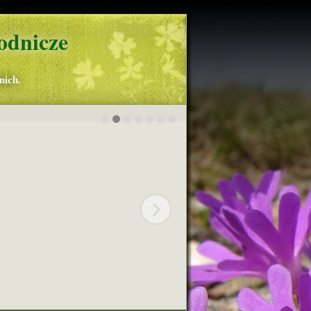
odnicze
nich.