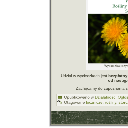
Wycieczka przy­ro
Udział w wyciecz­kach jest
bez­płatny
od następs
Zachęcamy do zapo­zna­nia s
Opublikowano w
Działalność
,
Ogłos
Otagowane
lecznicze
,
rośliny
,
storc