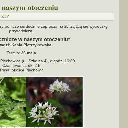
w naszym otoczeniu
z
ZTP
odnicze ser­decz­nie zapra­sza na zbli­ża­jącą się wycieczkę
przyrodniczą.
z­ni­cze w naszym oto­cze­niu“
wa­dzi: Kasia Pietrzykowska
Termin:
26 maja
Piechowice (ul. Szkolna 4), o godz. 10:00
Czas trwa­nia: ok. 2 h
Trasa: oko­lice Piechowic