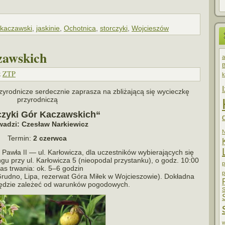
 kaczawski
,
jaskinie
,
Ochotnica
,
storczyki
,
Wojcieszów
zawskich
a
B
z
ZTP
k
odnicze ser­decz­nie zapra­sza na zbli­ża­jącą się wycieczkę
przyrodniczą
czyki Gór Kaczawskich“
wa­dzi: Czesław Narkiewicz
Termin:
2 czerwca
a Pawła
— ul. Karłowicza, dla uczest­ni­ków wybie­ra­ją­cych się
II
u przy ul. Karłowicza 5 (nie­opo­dal przy­stanku), o godz. 10:00
p
as trwa­nia: ok. 5–6 godzin
p
Grudno, Lipa, rezer­wat Góra Miłek w Wojcieszowie). Dokładna
będzie zale­żeć od warun­ków pogodowych.
S
w