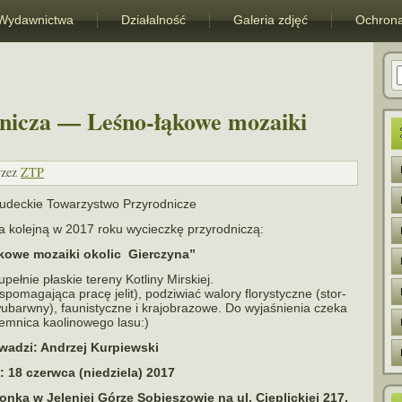
Wydawnictwa
Działalność
Galeria zdjęć
Ochrona
nicza — Leśno-łąkowe mozaiki
rzez
ZTP
udeckie Towarzystwo Przyrodnicze
 na kolejną w 2017 roku wycieczkę przyrodniczą:
kowe mozaiki oko­lic Gierczyna”
eł­nie pła­skie tereny Kotliny Mirskiej.
­ma­ga­jąca pracę jelit), podzi­wiać walory flo­ry­styczne (stor­
­barwny), fau­ni­styczne i kra­jo­bra­zowe. Do wyja­śnie­nia czeka
jem­nica kaoli­no­wego lasu:)
wadzi: Andrzej Kurpiewski
: 18 czerwca (nie­dziela) 2017
dronka w Jeleniej Górze Sobieszowie na ul. Cieplickiej 217,