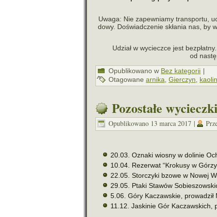
Uwaga: Nie zapew­niamy trans­portu, uc
dowy. Doświadczenie skła­nia nas, by ws
Udział w wycieczce jest bez­płatny.
od nastę
Opublikowano w
Bez kategorii
|
Otagowane
arnika
,
Gierczyn
,
kaoli
Pozostałe wycieczk
Opublikowano
13 marca 2017
|
Prz
20.03. Oznaki wio­sny w doli­nie Oc
10.04. Rezerwat “Krokusy w Górzyń
22.05. Storczyki bzowe w Nowej Wsi
29.05. Ptaki Stawów Sobieszowski
5.06. Góry Kaczawskie, pro­wa­dzi
11.12. Jaskinie Gór Kaczawskich, 