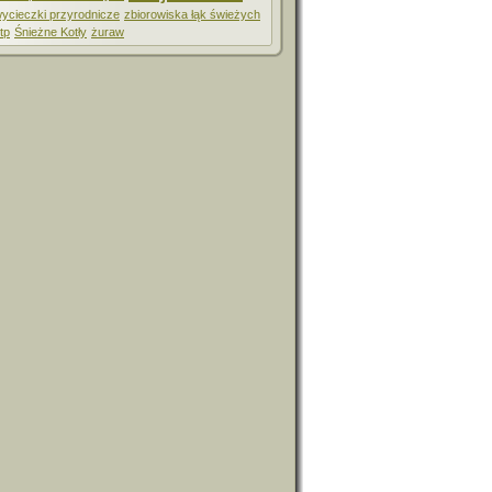
ycieczki przyrodnicze
zbiorowiska łąk świeżych
tp
Śnieżne Kotły
żuraw