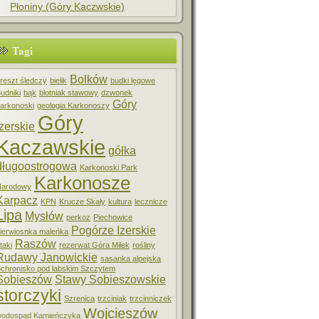
Płoniny (Góry Kaczwskie)
Tagi
Bolków
reszt śledczy
bielik
budki lęgowe
udniki
bąk
błotniak stawowy
dzwonek
Góry
arkonoski
geologia Karkonoszy
Góry
Izerskie
Kaczawskie
gółka
długoostrogowa
Karkonoski Park
Karkonosze
Narodowy
Karpacz
KPN
Krucze Skały
kultura
lecznicze
Lipa
Mysłów
perkoz
Piechowice
Pogórze Izerskie
ierwiosnka maleńka
Raszów
taki
rezerwat Góra Miłek
rośliny
Rudawy Janowickie
sasanka alpejska
chronisko pod łabskim Szczytem
Sobieszów
Stawy Sobieszowskie
storczyki
Szrenica
trzciniak
trzcinniczek
Wojcieszów
odospad Kamieńczyka