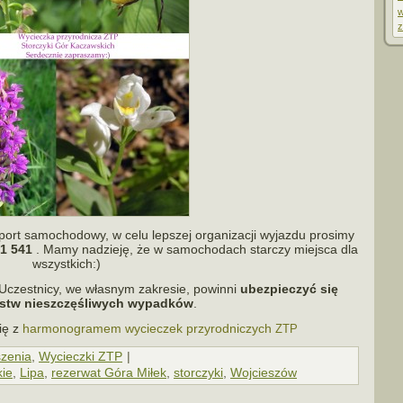
w
z
ort samo­cho­dowy, w celu lep­szej orga­ni­za­cji wyjazdu pro­simy
1 541
. Mamy nadzieję, że w samo­cho­dach star­czy miej­sca dla
wszystkich:)
 Uczestnicy, we wła­snym zakre­sie, powinni
ubez­pie­czyć się
tw nie­szczę­śli­wych wypad­ków
.
ię z
har­mo­no­gra­mem wycie­czek przy­rod­ni­czych
ZTP
zenia
,
Wycieczki ZTP
|
ie
,
Lipa
,
rezerwat Góra Miłek
,
storczyki
,
Wojcieszów