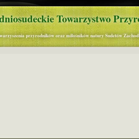
dniosudeckie Towarzystwo Przyr
owarzyszenia przyrodników oraz miłośników natury Sudetów Zachod
rna Kopa