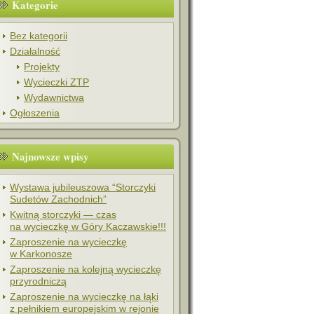
Kategorie
Bez kategorii
Działalność
Projekty
Wycieczki ZTP
Wydawnictwa
Ogłoszenia
Najnowsze wpisy
Wystawa jubileuszowa “Storczyki
Sudetów Zachodnich”
Kwitną storczyki — czas
na wycieczkę w Góry Kaczawskie!!!
Zaproszenie na wycieczkę
w Karkonosze
Zaproszenie na kolejną wycieczkę
przyrodniczą
Zaproszenie na wycieczkę na łąki
z pełnikiem europejskim w rejonie