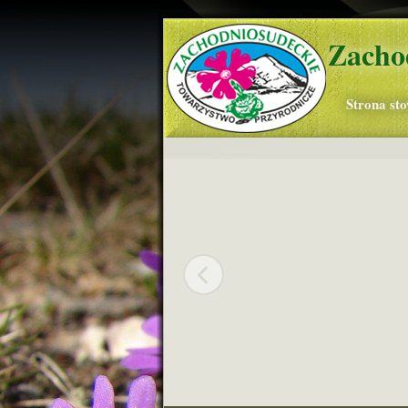
Zacho
Strona st
Widok w kierunku Śnieżki, Cza