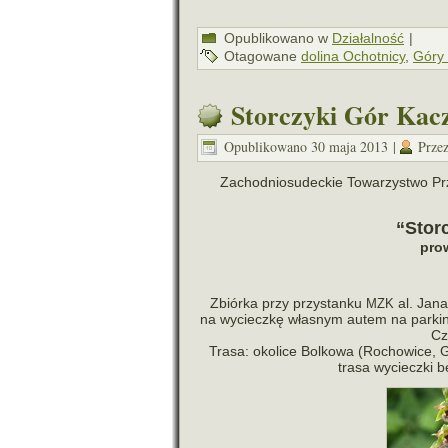
Opublikowano w
Działalność
|
Otagowane
dolina Ochotnicy
,
Góry
Storczyki Gór Kac
Opublikowano
30 maja 2013
|
Prze
Zachodniosudeckie Towarzystwo Przyr
“Stor
pro­
Zbiórka przy przy­stanku
al. Jan
MZK
na wycieczkę wła­snym autem na par­king
Cz
Trasa: oko­lice Bolkowa (Rochowice, 
trasa wycieczki 