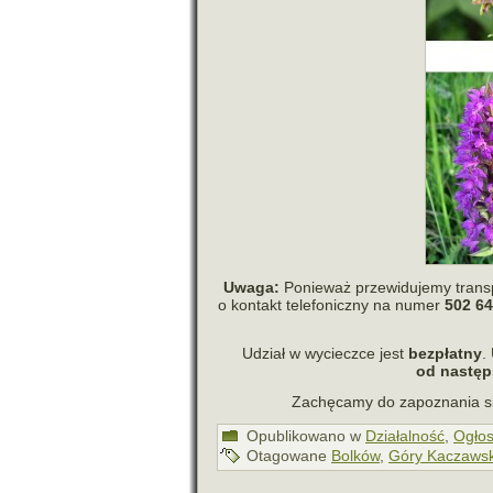
Uwaga:
Ponieważ prze­wi­du­jemy trans­p
o kon­takt tele­fo­niczny na numer
502 64
Udział w wycieczce jest
bez­płatny
.
od następs
Zachęcamy do zapo­zna­nia s
Opublikowano w
Działalność
,
Ogłos
Otagowane
Bolków
,
Góry Kaczawsk