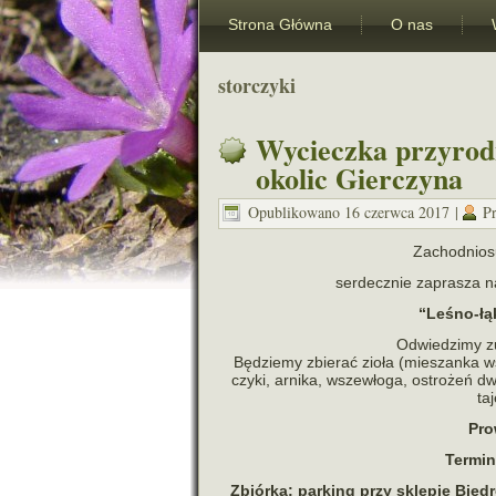
Strona Główna
O nas
storczyki
Wycieczka przyrod
okolic Gierczyna
Opublikowano
16 czerwca 2017
|
P
Zachodnios
ser­decz­nie zapra­sza
“Leśno-łą
Odwiedzimy zup
Będziemy zbie­rać zioła (mie­szanka wspo
czyki, arnika, wszew­łoga, ostro­żeń dwu
ta
Pro
Termin
Zbiórka: par­king przy skle­pie Bie