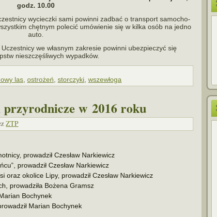
godz. 10.00
zest­nicy wycieczki sami powinni zadbać o trans­port samo­cho­
zyst­kim chęt­nym pole­cić umó­wie­nie się w kilka osób na jedno
auto.
 Uczestnicy we wła­snym zakre­sie powinni ubez­pie­czyć się
pstw nie­szczę­śli­wych wypadków.
nowy las
,
ostrożeń
,
storczyki
,
wszewłoga
i przyrodnicze w 2016 roku
ez
ZTP
hotnicy, pro­wa­dził Czesław Narkiewicz
cu”, pro­wa­dził Czesław Narkiewicz
 oraz oko­lice Lipy, pro­wa­dził Czesław Narkiewicz
ch, pro­wa­dziła Bożena Gramsz
ł Marian Bochynek
pro­wa­dził Marian Bochynek