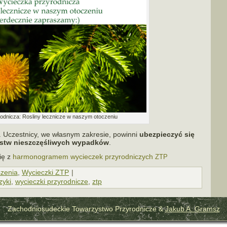
d­ni­cza: Rosliny lecz­ni­cze w naszym otoczeniu
. Uczestnicy, we wła­snym zakre­sie, powinni
ubez­pie­czyć się
tw nie­szczę­śli­wych wypad­ków
.
ię z
har­mo­no­gra­mem wycie­czek przy­rod­ni­czych
ZTP
zenia
,
Wycieczki ZTP
|
zyki
,
wycieczki przyrodnicze
,
ztp
Zachodniosudeckie Towarzystwo Przyrodnicze &
Jakub A. Gramsz