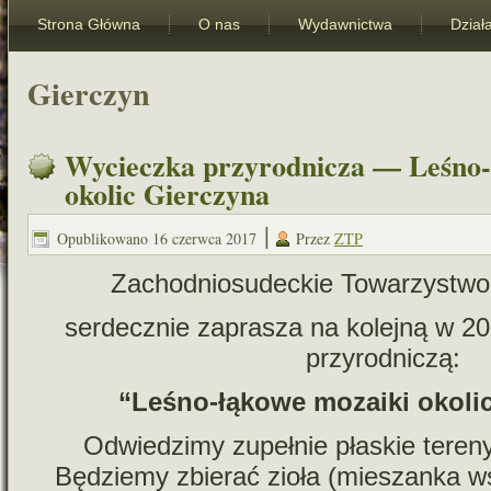
Strona Główna
O nas
Wydawnictwa
Dział
Gierczyn
Wycieczka przyrodnicza — Leśno-
okolic Gierczyna
|
Opublikowano
16 czerwca 2017
Przez
ZTP
Zachodniosudeckie Towarzystwo
ser­decz­nie zapra­sza na kolejną w 
przyrodniczą:
“Leśno-łąkowe mozaiki oko­li
Odwiedzimy zupeł­nie pła­skie tereny
Będziemy zbie­rać zioła (mie­szanka w