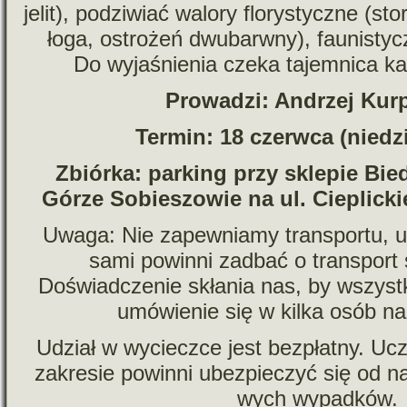
jelit), podzi­wiać walory flo­ry­styczne (st
łoga, ostro­żeń dwu­barwny), fau­ni­stycz
Do wyja­śnie­nia czeka tajem­nica ka
Prowadzi: Andrzej Kur
Termin: 18 czerwca (nie­dz
Zbiórka: par­king przy skle­pie Bi
Górze Sobieszowie na ul. Cieplickie
Uwaga: Nie zapew­niamy trans­portu, u
sami powinni zadbać o trans­port
Doświadczenie skła­nia nas, by wszyst­
umó­wie­nie się w kilka osób na
Udział w wycieczce jest bez­płatny. Uc
zakre­sie powinni ubez­pie­czyć się od na
wych wypadków.