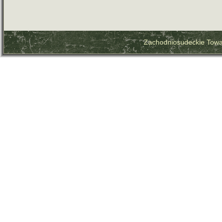
Zachodniosudeckie Towa