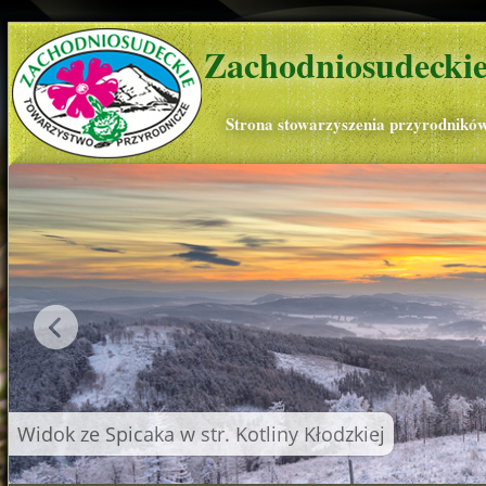
Zachodniosudeckie
Strona stowarzyszenia przyrodnikó
Widok ze Spicaka w str. Kotliny Kłodzkiej