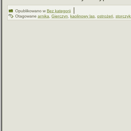
|
Opublikowano w
Bez kategorii
Otagowane
arnika
,
Gierczyn
,
kaolinowy las
,
ostrożeń
,
storczyk