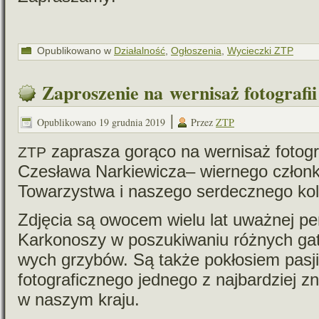
Opublikowano w
Działalność
,
Ogłoszenia
,
Wycieczki ZTP
Zaproszenie na wernisaż fotografi
|
Opublikowano
19 grudnia 2019
Przez
ZTP
zapra­sza gorąco na wer­ni­saż foto­gr
ZTP
Czesława Narkiewicza– wier­nego człon
Towarzystwa i naszego ser­decz­nego kol
Zdjęcia są owo­cem wielu lat uważ­nej pene
Karkonoszy w poszu­ki­wa­niu róż­nych gat
wych grzybów. Są także pokło­siem pasji 
foto­gra­ficz­nego jed­nego z naj­bar­dziej 
w naszym kraju.