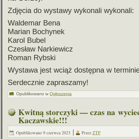
Zdjęcia do wystawy wyko­nali wykonali:
Waldemar Bena
Marian Bochynek
Karol Bubel
Czesław Narkiewicz
Roman Rybski
Wystawa jest wciąż dostępna w ter­mi­ni
Serdecznie zapra­szamy!
Opublikowano w
Ogłoszenia
Kwitną storczyki — czas na wyci
Kaczawskie!!!
|
Opublikowano
9 czerwca 2023
Przez
ZTP