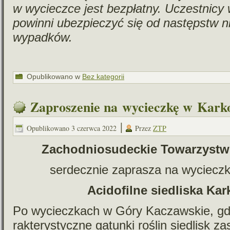
w wycieczce jest bez­płatny. Uczestnicy 
powinni ubez­pie­czyć się od następstw ni
wypadków.
Opublikowano w
Bez kategorii
Zaproszenie na wycieczkę w Kark
|
Opublikowano
3 czerwca 2022
Przez
ZTP
Zachodniosudeckie Towarzystw
ser­decz­nie zapra­sza na wyciecz
Acidofilne sie­dli­ska K
Po wyciecz­kach w Góry Kaczawskie, gdz
rak­te­ry­styczne gatunki roślin sie­dlisk za