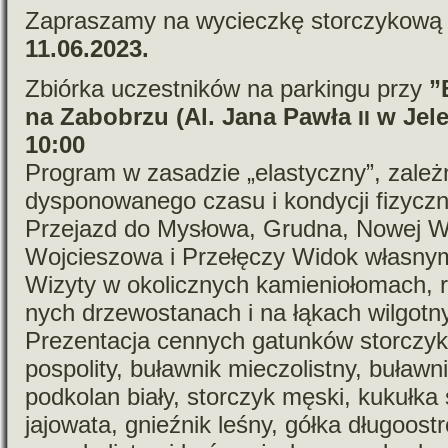
Zapraszamy na wycieczkę stor­czy­kową
11.06.2023.
Zbiórka uczest­ni­ków na par­kingu przy
”
na Zabobrzu (Al. Jana Pawła
w Jele
II
10:00
Program w zasa­dzie „ela­styczny”, zależ
dys­po­no­wa­nego czasu i kon­dy­cji fizycz­
Przejazd do Mysłowa, Grudna, Nowej Ws
Wojcieszowa i Przełęczy Widok wła­snym
Wizyty w oko­licz­nych kamie­nio­ło­mach, 
nych drze­wo­sta­nach i na łąkach wil­got­n
Prezentacja cen­nych gatun­ków stor­czy­k
pospo­lity, buław­nik mie­czo­listny, buław­n
pod­ko­lan biały, stor­czyk męski, kukułka sz
jajo­wata, gnieź­nik leśny, gółka dłu­go­os