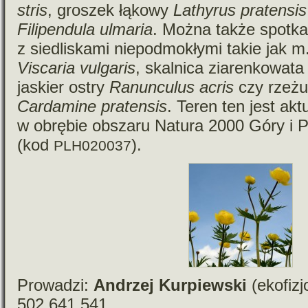
stris
, gro­szek łąkowy
Lathyrus pra­ten­sis
Filipendula ulma­ria
. Można także spo­tka
z sie­dli­skami nie­pod­mo­kłymi takie jak m
Viscaria vul­ga­ris
, skal­nica zia­ren­ko­wat
jaskier ostry
Ranunculus acris
czy rze­żu
Cardamine pra­ten­sis
. Teren ten jest aktu
w obrę­bie obszaru Natura 2000 Góry i
(kod
).
PLH020037
Prowadzi:
Andrzej Kurpiewski
(eko­fi­zj
502 641 541