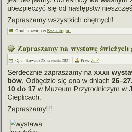
ubez­pie­czyć się od następstw nie­szczę
Zapraszamy wszyst­kich chętnych!
Opublikowano w
Bez kategorii
Zapraszamy na wystawę świeżych
|
Opublikowano
25 września 2021
Przez
ZTP
Serdecznie zapra­szamy na
wystaw
XXXII
bów
. Odbędzie się ona w dniach
26–27
10 do 17
w Muzeum Przyrodniczym w Je
Cieplicach.
Zapraszamy!!!