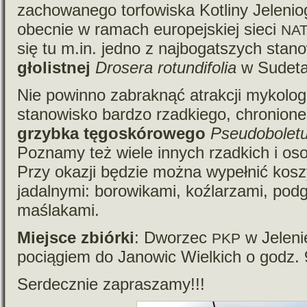
zacho­wa­nego tor­fo­wi­ska Kotliny Jelenio
obec­nie w ramach euro­pej­skiej sieci
NA
się tu m.in. jedno z naj­bo­gat­szych sta­n
gło­list­nej
Drosera rotun­di­fo­lia
w Sudeta
Nie powinno zabrak­nąć atrak­cji myko­lo
sta­no­wi­sko bar­dzo rzad­kiego, chro­nio
grzybka tęgo­skó­ro­wego
Pseudoboletus 
Poznamy też wiele innych rzad­kich i oso­
Przy oka­zji będzie można wypeł­nić kosz
jadal­nymi: boro­wi­kami, koź­la­rzami, pod­
maślakami.
Miejsce zbiórki
: Dworzec
w Jeleni
PKP
pocią­giem do Janowic Wielkich o godz. 
Serdecznie zapra­szamy!!!