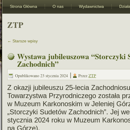
Strona Główna
O nas
Wydawnictwa
Dział
ZTP
←
Starsze wpisy
Wystawa jubileuszowa “Storczyki
Zachodnich”
|
Opublikowano
23 stycznia 2024
Przez
ZTP
Z oka­zji jubi­le­uszu 25-lecia Zachodnio
Towarzystwa Przyrodniczego została przy
w Muzeum Karkonoskim w Jeleniej Gór
„Storczyki Sudetów Zachodnich”. Jej wer­
stycz­nia 2024 roku w Muzeum Karkonos
na Górze).