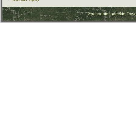
Zachodniosudeckie Towa