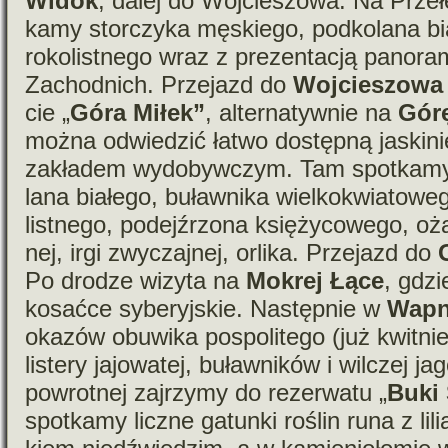
Widok
, dalej do Wojcieszowa. Na Prze
kamy stor­czyka męskiego, pod­ko­lana bia
ro­ko­list­nego wraz z pre­zen­ta­cją pano
Zachodnich. Przejazd do
Wojcieszowa
cie „
Góra Miłek”
, alter­na­tyw­nie na
Gór
można odwie­dzić łatwo dostępną jaski­n
zakła­dem wydo­byw­czym. Tam spo­tkamy s
lana bia­łego, buław­nika wiel­ko­kwia­to­w
list­nego, podej­źrzona księ­ży­co­wego, oża
nej, irgi zwy­czaj­nej, orlika. Przejazd do
Po dro­dze wizyta na
Mokrej Łące
, gdzi
kosaćce sybe­ryj­skie. Następnie w
Wapn
oka­zów obu­wika pospo­li­tego (już kwit­ni
listery jajo­wa­tej, buław­ni­ków i wil­czej 
powrot­nej zaj­rzymy do rezer­watu „
Buki
spo­tkamy liczne gatunki roślin runa z lili