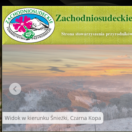
Zachodniosudeckie
Strona stowarzyszenia przyrodnikó
Widok w kierunku Śnieżki, Czarna Kopa