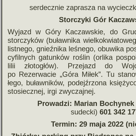
ser­decz­nie zapra­sza na wyciecz
Storczyki Gór Kaczaw
Wyjazd w Góry Kaczawskie, do Grudna
stor­czy­ków (buław­nika wiel­ko­kwia­to­w
list­nego, gnieź­nika leśnego, obu­wika posp
cy­fil­nych gatun­ków roślin (orlika pospo­l
lilii zło­to­głów). Przejazd do Wo
po Rezerwacie „Góra Miłek”. Tu sta­no­w
łego, buław­ni­ków, podej­źrzona księ­ży­c
sto­siecz­nej, irgi zwyczajnej.
Prowadzi: Marian Bochyne
sudecki)
601 342 17
Termin: 29 maja 2022 (ni