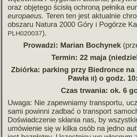
oraz obję­tego ścisłą ochroną peł­nika eur
euro­pa­eus.
Teren ten jest aktu­al­nie chro
obszaru Natura 2000 Góry i Pogórze K
).
PLH020037
Prowadzi: Marian Bochynek
(prz
Termin: 22 maja (nie­dzie
Zbiórka: par­king przy Biedronce na
Pawła
) o godz. 10
II
Czas trwa­nia: ok. 6 g
Uwaga: Nie zapew­niamy trans­portu, ucz
sami powinni zadbać o trans­port samo­c
Doświadczenie skła­nia nas, by wszyst­ki
umó­wie­nie się w kilka osób na jedno a
jest bez­płatny. Uczestnicy we wła­snym 