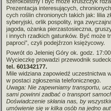
sze­ro­ko­listny i być może krusz­czyk rdza
Prezentacja inte­re­su­ją­cych, chro­nio­nyc
cych roślin chro­nio­nych takich jak: lilia z
sybe­ryj­ski, orlik pospo­lity, irga zwy­cza
jagoda, ożanka pie­rza­sto­sieczna, gru­sz
i innych rzad­kich gatun­ków. Być może tr
paproci”, czyli podej­źrzon księżycowy.
Powrót do Jeleniej Góry ok. godz. 17:00
Wycieczkę pro­wa­dzi prze­wod­nik sudec
tel. 601342177.
Mile widziana zapo­wiedź uczest­nic­twa
w postaci zgło­sze­nia tele­fo­nicz­nego.
Uwaga: Nie zapew­niamy trans­portu, ucz
sami powinni zadbać o trans­port samo­c
Doświadczenie skła­nia nas, by wszyst­ki
umó­wie­nie się w kilka osób na jedno aut