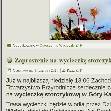
Opublikowano w
Ogłoszenia
,
Wycieczki ZTP
Zaproszenie na wycieczkę storczy
|
Opublikowano
11 czerwca 2021
Przez
ZTP
Już w naj­bliż­szą nie­dzielę 13.06 Zacho
Towarzystwo Przyrodnicze ser­decz­nie z
na
wycieczkę stor­czy­kową w Góry K
Trasa wycieczki będzie wio­dła przez D