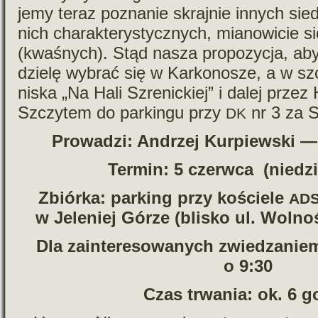
jemy teraz pozna­nie skraj­nie innych sie­d
nich cha­rak­te­ry­stycz­nych, mia­no­wi­cie sie
(kwa­śnych). Stąd nasza pro­po­zy­cja, aby 
dzielę wybrać się w Karkonosze, a w szcz
ni­ska „Na Hali Szrenickiej” i dalej prze
Szczytem do par­kingu przy
nr 3 za S
DK
Prowadzi: Andrzej Kurpiewski — 
Termin: 5 czerwca (nie­dzi
Zbiórka: par­king przy kościele
AD
w Jeleniej Górze (bli­sko ul. Wolno
Dla zain­te­re­so­wa­nych zwie­dza­ni
o 9:30
Czas trwa­nia: ok. 6 