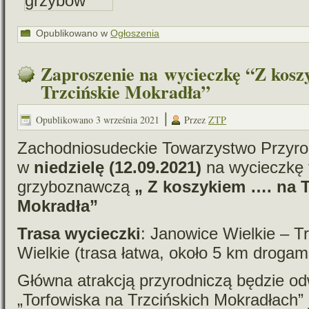
Opublikowano w
Ogłoszenia
Zaproszenie na wycieczkę “Z kos
Trzcińskie Mokradła”
|
Opublikowano
3 września 2021
Przez
ZTP
Zachodniosudeckie Towarzystwo Przyrod
w
nie­dzielę (12.09.2021)
na wycieczkę f
grzyboznawczą
„ Z koszy­kiem …. na 
Mokradła”
Trasa wycieczki
: Janowice Wielkie – T
Wielkie (trasa łatwa, około 5 km dro­gam
Główna atrak­cją przy­rod­ni­czą będzie od
„Torfowiska na Trzcińskich Mokradłach” 