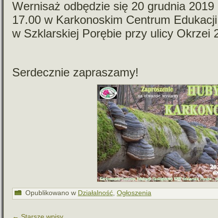
Wernisaż odbę­dzie się 20 grud­nia 2019 r
17.00 w Karkonoskim Centrum Edukacji 
w Szklarskiej Porębie przy ulicy Okrzei 
Serdecznie zapra­szamy!
Opublikowano w
Działalność
,
Ogłoszenia
←
Starsze wpisy