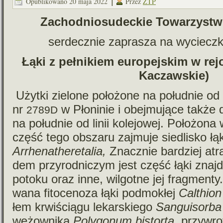
Opublikowano
20 maja 2022
Przez
ZTP
Zachodniosudeckie Towarzystw
ser­decz­nie zapra­sza na wyciecz
Łąki z peł­ni­kiem euro­pej­skim w re
Kaczawskie)
Użytki zie­lone poło­żone na połu­dnie od 
nr
w Płoninie i obej­mu­jące także
2789D
na połu­dnie od linii kole­jo­wej. Położona
część tego obszaru zaj­muje sie­dli­sko łą
Arrhenatheretalia,
Znacznie bar­dziej atr
dem przy­rod­ni­czym jest część łąki znaj­du
potoku oraz inne, wil­gotne jej frag­menty
wana fito­ce­noza łąki pod­mo­kłej
Calthio
łem krwi­ściągu lekar­skiego
Sanguisorba of
wężow­nika
Polygonum bistorta
, przy­wro