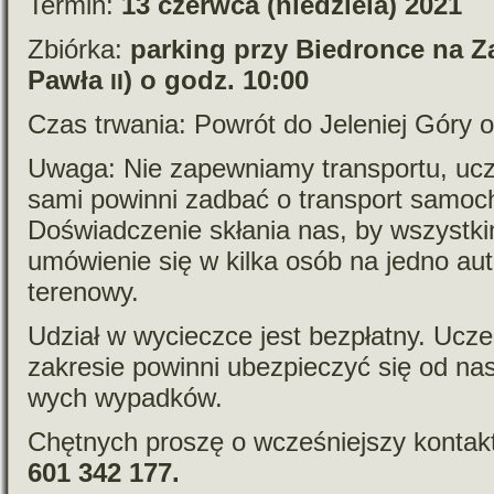
Termin:
13 czerwca (nie­dziela) 2021
Zbiórka:
par­king przy Biedronce na Z
Pawła
) o godz. 10:00
II
Czas trwa­nia: Powrót do Jeleniej Góry 
Uwaga: Nie zapew­niamy trans­portu, ucz
sami powinni zadbać o trans­port samo­c
Doświadczenie skła­nia nas, by wszyst­ki
umó­wie­nie się w kilka osób na jedno aut
terenowy.
Udział w wycieczce jest bez­płatny. Ucz
zakre­sie powinni ubez­pie­czyć się od nas
wych wypadków.
Chętnych pro­szę o wcze­śniej­szy kon­takt 
601 342 177.