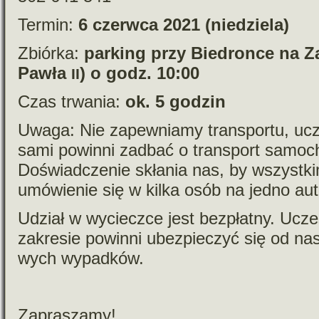
Termin:
6 czerwca 2021 (niedziela)
Zbiórka:
par­king przy Biedronce na Z
Pawła
) o godz. 10:00
II
Czas trwa­nia:
ok. 5 godzin
Uwaga: Nie zapew­niamy trans­portu, ucz
sami powinni zadbać o trans­port samo­c
Doświadczenie skła­nia nas, by wszyst­ki
umó­wie­nie się w kilka osób na jedno aut
Udział w wycieczce jest bez­płatny. Ucz
zakre­sie powinni ubez­pie­czyć się od nas
wych wypadków.
Zapraszamy!