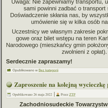
Uwaga: Nie zapew­niamy trans­portu, u
sami powinni zadbać o trans­port
Doświadczenie skła­nia nas, by wszyst­
umó­wie­nie się w kilka osób na
Uczestnicy we wła­snym zakre­sie pokry
gowe oraz bilet wstępu na teren Ka
Narodowego (miesz­kańcy gmin poło­żo­n
zwol­nieni z opłat).
Serdecznie zapra­szamy!
Opublikowano w
Bez kategorii
Zaproszenie na kolejną wycieczkę
|
Opublikowano
26 maja 2022
Przez
ZTP
Zachodniosudeckie Towarzystw