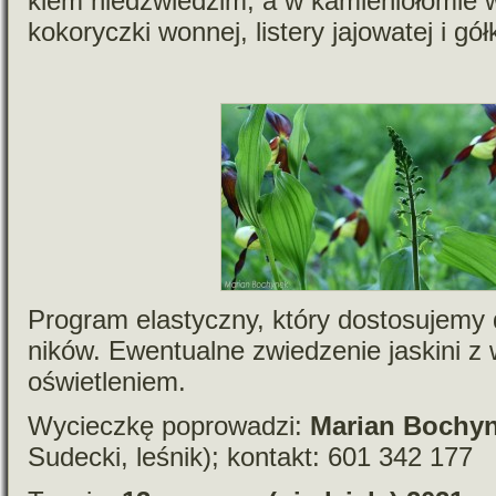
kiem niedź­wie­dzim, a w kamie­nio­ło­mie w
koko­ryczki won­nej, listery jajo­wa­tej i g
Program ela­styczny, który dosto­su­jemy 
ni­ków. Ewentualne zwie­dze­nie jaskini z
oświetleniem.
Wycieczkę popro­wa­dzi:
Marian Bochy
Sudecki, leśnik); kon­takt: 601 342 177