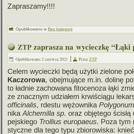
Zapraszamy!!!!
Opublikowano w
Bez kategorii
zaprasza na wycieczkę “Łąki 
ZTP
|
Opublikowano
2 czerwca 2021
Przez
ZTP
Celem wycieczki będą użytki zie­lone po
Kaczorowa
, obej­mu­jące m.in. dolinę 
to ładnie zacho­wana fito­ce­noza łąki zmien
ze znacz­nym udzia­łem krwi­ściągu lekar
offi­ci­na­lis
, rde­stu wężow­nika
Polygonum 
nika
Alchemilla sp
. oraz obję­tego ścisłą
pej­skiego
Trollius euro­pa­eus
. Poza tym n
styczne dla tego typu zbio­ro­wi­ska: knie