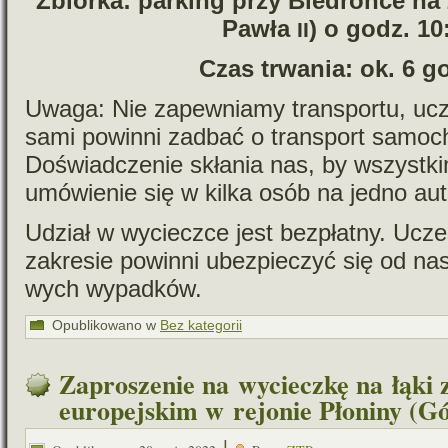
Zbiórka: par­king przy Biedronce na
Pawła
) o godz. 10
II
Czas trwa­nia: ok. 6 g
Uwaga: Nie zapew­niamy trans­portu, ucz
sami powinni zadbać o trans­port samo­c
Doświadczenie skła­nia nas, by wszyst­ki
umó­wie­nie się w kilka osób na jedno aut
Udział w wycieczce jest bez­płatny. Ucz
zakre­sie powinni ubez­pie­czyć się od nas
wych wypadków.
Opublikowano w
Bez kategorii
Zaproszenie na wycieczkę na łąki 
europejskim w rejonie Płoniny (G
|