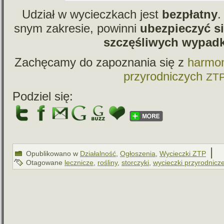
Udział w wyciecz­kach jest
bez­płatny
.
snym zakre­sie, powinni
ubez­pie­czyć s
szczę­śli­wych wypad
Zachęcamy do zapo­zna­nia się z
har­mo
przy­rod­ni­czych
ZT
Podziel się:
|
Opublikowano w
Działalność
,
Ogłoszenia
,
Wycieczki ZTP
Otagowane
lecznicze
,
rośliny
,
storczyki
,
wycieczki przyrodnicz