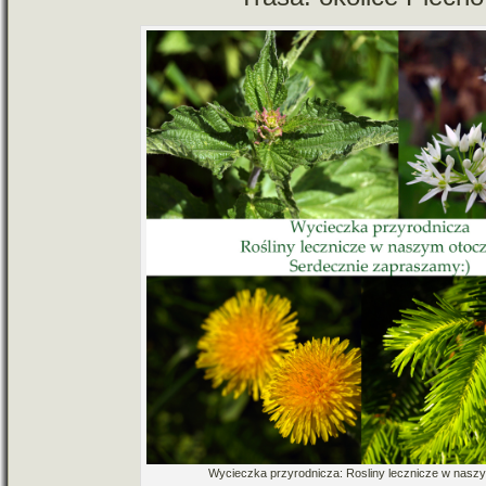
Wycieczka przy­rod­ni­cza: Rosliny lecz­ni­cze w nas