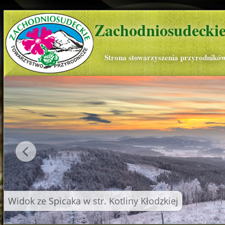
Zachodniosudeckie
Strona stowarzyszenia przyrodnikó
Widok ze Spicaka w str. Kotliny Kłodzkiej