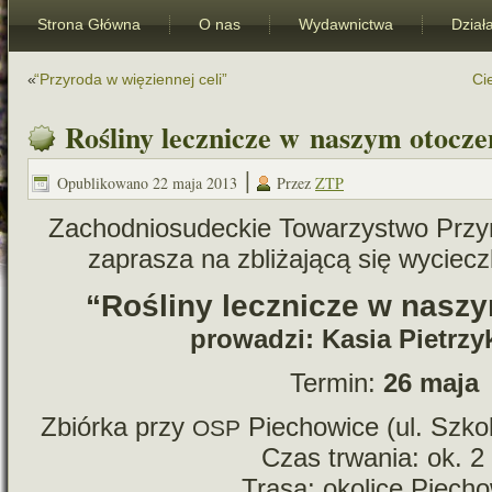
Strona Główna
O nas
Wydawnictwa
Dział
«
“
Przyroda w więziennej celi”
Ci
Rośliny lecznicze w naszym otocze
|
Opublikowano
22 maja 2013
Przez
ZTP
Zachodniosudeckie Towarzystwo Przyro
zapra­sza na zbli­ża­jącą się wyciec
“Rośliny lecz­ni­cze w naszy
pro­wa­dzi: Kasia Pietrz
Termin:
26 maja
Zbiórka przy
Piechowice (ul. Szkol
OSP
Czas trwa­nia: ok. 2
Trasa: oko­lice Piech