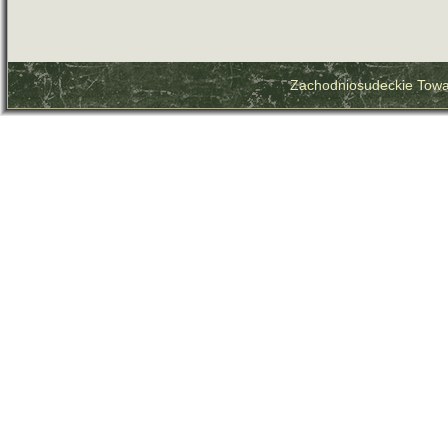
Zachodniosudeckie Towa