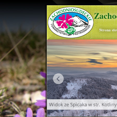
Zacho
Strona st
Widok ze Spicaka w str. Kotliny