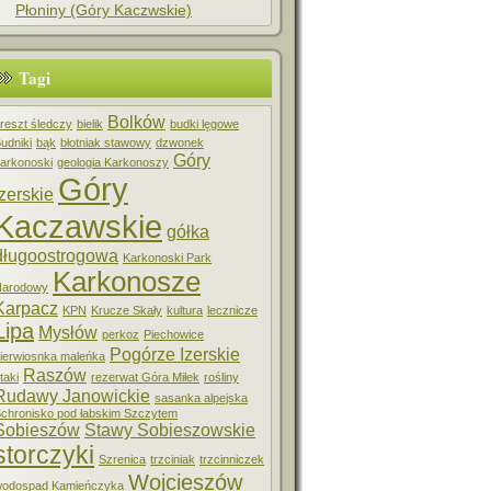
Płoniny (Góry Kaczwskie)
Tagi
Bolków
reszt śledczy
bielik
budki lęgowe
udniki
bąk
błotniak stawowy
dzwonek
Góry
arkonoski
geologia Karkonoszy
Góry
Izerskie
Kaczawskie
gółka
długoostrogowa
Karkonoski Park
Karkonosze
Narodowy
Karpacz
KPN
Krucze Skały
kultura
lecznicze
Lipa
Mysłów
perkoz
Piechowice
Pogórze Izerskie
ierwiosnka maleńka
Raszów
taki
rezerwat Góra Miłek
rośliny
Rudawy Janowickie
sasanka alpejska
chronisko pod łabskim Szczytem
Sobieszów
Stawy Sobieszowskie
storczyki
Szrenica
trzciniak
trzcinniczek
Wojcieszów
odospad Kamieńczyka