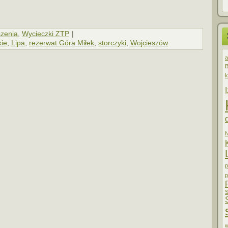
zenia
,
Wycieczki ZTP
|
ie
,
Lipa
,
rezerwat Góra Miłek
,
storczyki
,
Wojcieszów
a
B
k
p
p
S
w