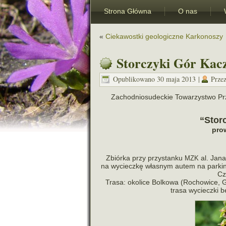
Strona Główna
O nas
«
Ciekawostki geologiczne Karkonoszy
Storczyki Gór Kac
Opublikowano
30 maja 2013
|
Prze
Zachodniosudeckie Towarzystwo Przyr
“Stor
pro­
Zbiórka przy przy­stanku
al. Jan
MZK
na wycieczkę wła­snym autem na par­king
Cz
Trasa: oko­lice Bolkowa (Rochowice, 
trasa wycieczki 