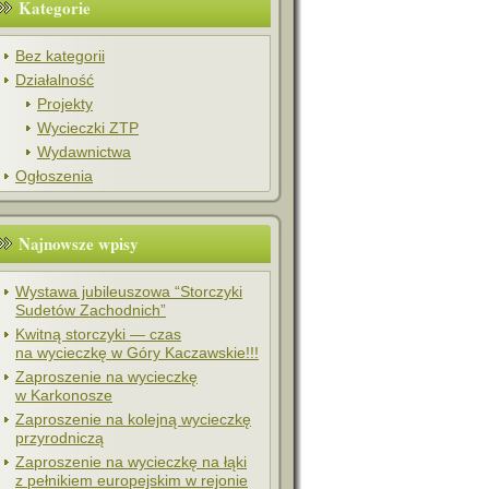
Kategorie
Bez kategorii
Działalność
Projekty
Wycieczki ZTP
Wydawnictwa
Ogłoszenia
Najnowsze wpisy
Wystawa jubileuszowa “Storczyki
Sudetów Zachodnich”
Kwitną storczyki — czas
na wycieczkę w Góry Kaczawskie!!!
Zaproszenie na wycieczkę
w Karkonosze
Zaproszenie na kolejną wycieczkę
przyrodniczą
Zaproszenie na wycieczkę na łąki
z pełnikiem europejskim w rejonie