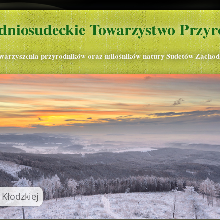
dniosudeckie Towarzystwo Przyr
owarzyszenia przyrodników oraz miłośników natury Sudetów Zachod
 Kłodzkiej