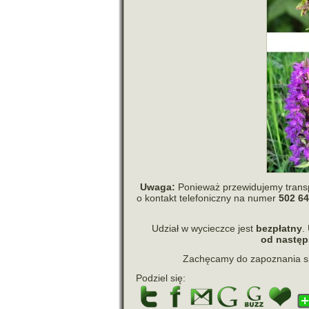
Uwaga:
Ponieważ prze­wi­du­jemy trans­p
o kon­takt tele­fo­niczny na numer
502 64
Udział w wycieczce jest
bez­płatny
.
od następs
Zachęcamy do zapo­zna­nia s
Podziel się: