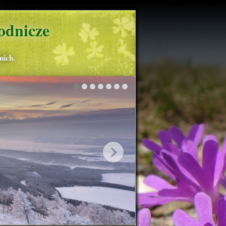
odnicze
nich.