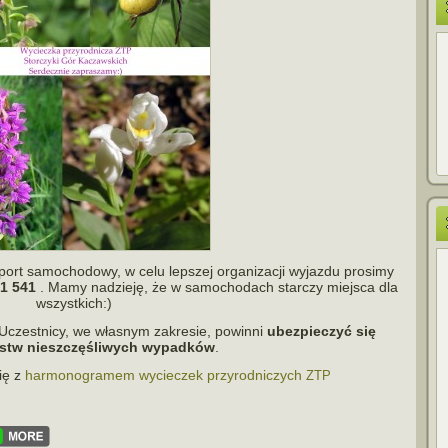
ort samo­cho­dowy, w celu lep­szej orga­ni­za­cji wyjazdu pro­simy
1 541
. Mamy nadzieję, że w samo­cho­dach star­czy miej­sca dla
wszystkich:)
 Uczestnicy, we wła­snym zakre­sie, powinni
ubez­pie­czyć się
tw nie­szczę­śli­wych wypad­ków
.
ię z
har­mo­no­gra­mem wycie­czek przy­rod­ni­czych
ZTP