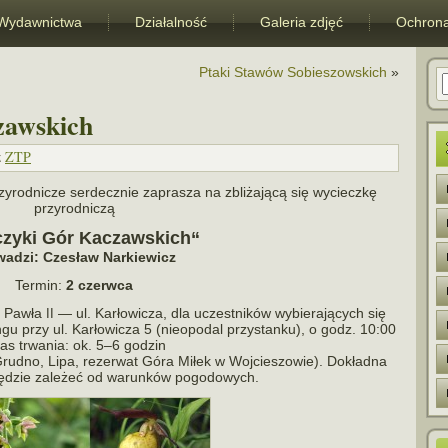
Wydawnictwa
Działalność
Galeria zdjęć
Ochrona
Ptaki Stawów Sobieszowskich
»
zawskich
z
ZTP
odnicze ser­decz­nie zapra­sza na zbli­ża­jącą się wycieczkę
przyrodniczą
czyki Gór Kaczawskich“
wa­dzi: Czesław Narkiewicz
Termin:
2 czerwca
a Pawła
— ul. Karłowicza, dla uczest­ni­ków wybie­ra­ją­cych się
II
u przy ul. Karłowicza 5 (nie­opo­dal przy­stanku), o godz. 10:00
as trwa­nia: ok. 5–6 godzin
Grudno, Lipa, rezer­wat Góra Miłek w Wojcieszowie). Dokładna
będzie zale­żeć od warun­ków pogodowych.