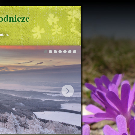
odnicze
nich.