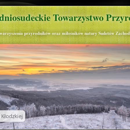
dniosudeckie Towarzystwo Przyr
owarzyszenia przyrodników oraz miłośników natury Sudetów Zachod
 Kłodzkiej