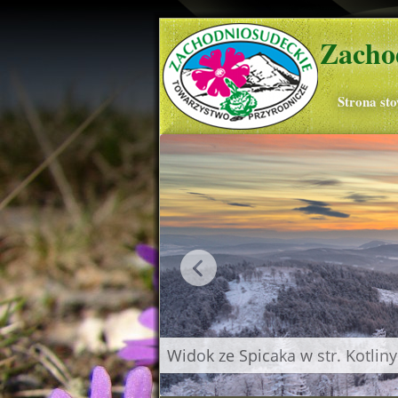
Zacho
Strona st
Widok ze Spicaka w str. Kotliny