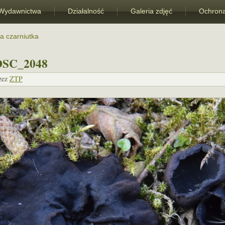
Wydawnictwa
Działalność
Galeria zdjęć
Ochrona
a czarniutka
DSC_2048
zez
ZTP