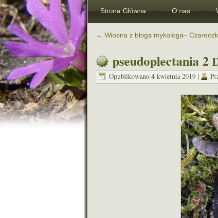
Strona Główna
O nas
←
Wiosna z bloga mykologa– Czareczk
pseudoplectania 2
Opublikowano
4 kwietnia 2019
|
Pr