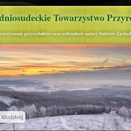
dniosudeckie Towarzystwo Przyr
owarzyszenia przyrodników oraz miłośników natury Sudetów Zachod
 Kłodzkiej