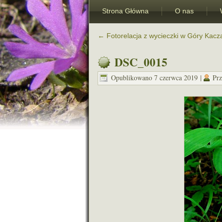
Strona Główna
O nas
←
Fotorelacja z wycieczki w Góry Kacz
DSC_0015
Opublikowano
7 czerwca 2019
|
Prz