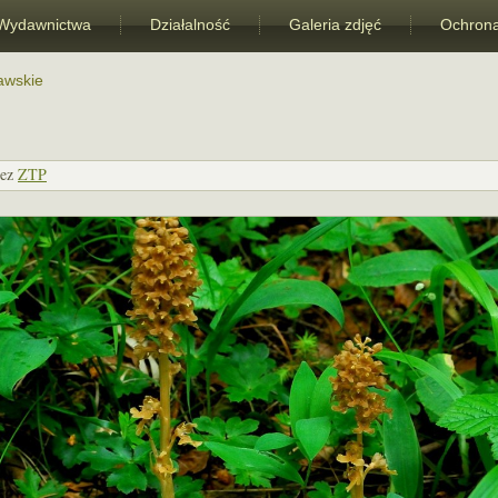
Wydawnictwa
Działalność
Galeria zdjęć
Ochrona
awskie
ez
ZTP