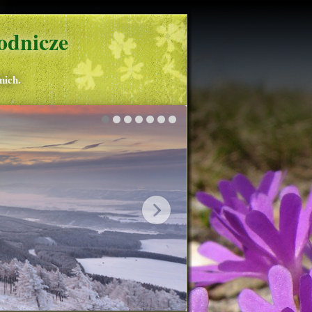
odnicze
nich.