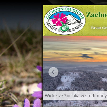
Zacho
Strona st
Widok ze Spicaka w str. Kotliny