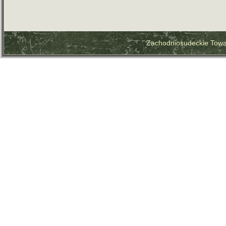
Zachodniosudeckie Towa