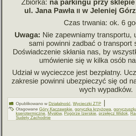
Zbiórka:
na par­kingu przy skle­pi
ul. Jana Pawła
w Jeleniej Górz
II
Czas trwa­nia: ok. 6 g
Uwaga:
Nie zapew­niamy trans­portu, 
sami powinni zadbać o trans­port
Doświadczenie skła­nia nas, by wszyst­
umó­wie­nie się w kilka osób na
Udział w wycieczce jest bez­płatny. Uc
zakre­sie powinni ubez­pie­czyć się od na
wych wypadków.
|
Opublikowano w
Działalność
,
Wycieczki ZTP
Otagowane
Góry Kaczawskie
,
goryczka krzyżowa
,
goryczuszk
kserotermiczne
,
Mysłów
,
Pogórze Izerskie
,
przełęcz Widok
,
Ra
Sudety Zachodnie