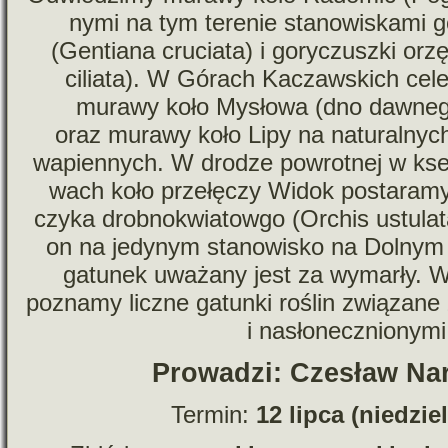
nymi na tym tere­nie sta­no­wi­skami g
(Gentiana cru­ciata) i gory­czuszki orzę
ciliata). W Górach Kaczawskich cel
murawy koło Mysłowa (dno daw­nego
oraz murawy koło Lipy na natu­ral­nyc
wapien­nych. W dro­dze powrot­nej w kse­
wach koło prze­łę­czy Widok posta­ramy
czyka drob­no­kwia­towgo (Orchis ustu­lat
on na jedy­nym sta­no­wi­sko na Dolnym 
gatu­nek uwa­żany jest za wymarły. W
poznamy liczne gatunki roślin zwią­zane z 
i nasłonecznionymi
Prowadzi: Czesław Na
Termin:
12 lipca (nie­dzie