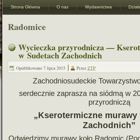
Strona Główna
O nas
Wydawnictwa
Dział
Radomice
Wycieczka przyrodnicza — Ksero
w Sudetach Zachodnich
|
Opublikowano
7 lipca 2015
Przez
ZTP
Zachodniosudeckie Towarzystwo
ser­decz­nie zapra­sza na siódmą w 
przyrodniczą
„Kserotermiczne murawy
Zachodnich”
Odwiedzimy murawy koło Radomic (Pogór