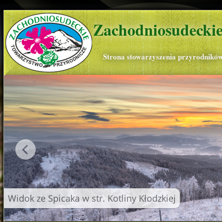
Zachodniosudeckie
Strona stowarzyszenia przyrodnikó
Widok ze Spicaka w str. Kotliny Kłodzkiej