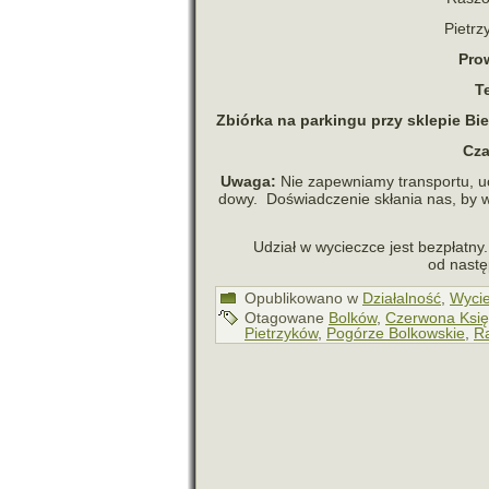
Pietr
Pro
T
Zbiórka na par­kingu przy skle­pie B
Cza
Uwaga:
Nie zapew­niamy trans­portu, u
dowy. Doświadczenie skła­nia nas, by ws
Udział w wycieczce jest bez­płatny.
od nastę
Opublikowano w
Działalność
,
Wycie
Otagowane
Bolków
,
Czerwona Księ
Pietrzyków
,
Pogórze Bolkowskie
,
R