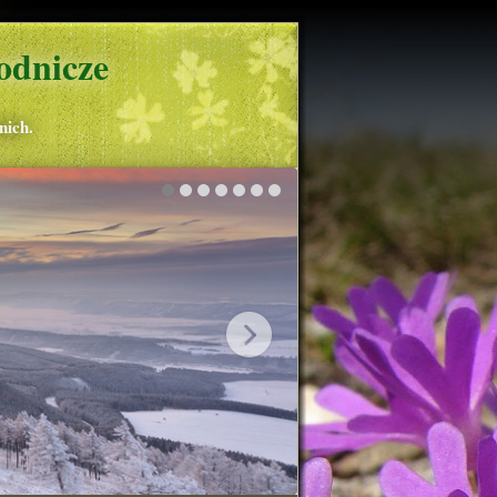
odnicze
nich.