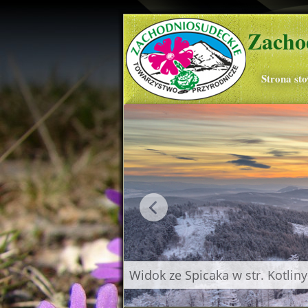
Zacho
Strona st
Widok ze Spicaka w str. Kotliny