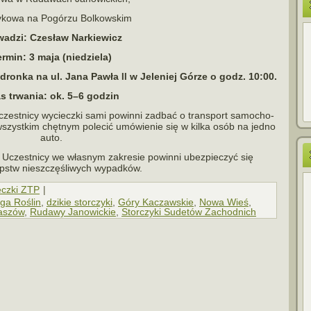
zykowa na Pogórzu Bolkowskim
wadzi: Czesław Narkiewicz
ermin: 3 maja (niedziela)
iedronka na ul. Jana Pawła
w Jeleniej Górze o godz. 10:00.
II
s trwa­nia: ok. 5–6 godzin
czest­nicy wycieczki sami powinni zadbać o trans­port samo­cho­
zyst­kim chęt­nym pole­cić umó­wie­nie się w kilka osób na jedno
auto.
 Uczestnicy we wła­snym zakre­sie powinni ubez­pie­czyć się
pstw nie­szczę­śli­wych wypadków.
czki ZTP
|
ga Roślin
,
dzikie storczyki
,
Góry Kaczawskie
,
Nowa Wieś
,
aszów
,
Rudawy Janowickie
,
Storczyki Sudetów Zachodnich