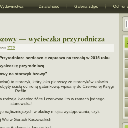
Wydawnictwa
Działalność
Galeria zdjęć
Ochrona
bzowy — wycieczka przyrodnicza
rzez
ZTP
yrodnicze ser­decz­nie zapra­sza na trze­cią w 2015 roku
ycieczkę przy­rod­ni­czą
owy na stor­czyk bzowy”
ina) to stor­czyk, który jako pierw­szy ze stor­czy­ków zakwita
, objęty ścisłą ochroną gatun­kową, wpi­sany do Czerwonej Księgi
Roślin.
 rodzaje kwia­tów: żółte i czer­wone i to w ramach jed­nego
stanowiska!
naj­licz­niej­szych w oko­licy miejsc wystę­po­wa­nia, czyli:
 Wsi w Górach Kaczawskich,
wa w Rudawach Janowickich,