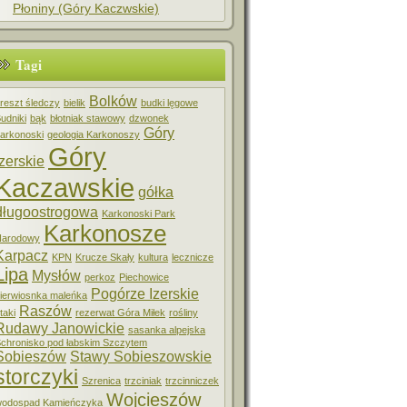
Płoniny (Góry Kaczwskie)
Tagi
Bolków
reszt śledczy
bielik
budki lęgowe
udniki
bąk
błotniak stawowy
dzwonek
Góry
arkonoski
geologia Karkonoszy
Góry
Izerskie
Kaczawskie
gółka
długoostrogowa
Karkonoski Park
Karkonosze
Narodowy
Karpacz
KPN
Krucze Skały
kultura
lecznicze
Lipa
Mysłów
perkoz
Piechowice
Pogórze Izerskie
ierwiosnka maleńka
Raszów
taki
rezerwat Góra Miłek
rośliny
Rudawy Janowickie
sasanka alpejska
chronisko pod łabskim Szczytem
Sobieszów
Stawy Sobieszowskie
storczyki
Szrenica
trzciniak
trzcinniczek
Wojcieszów
odospad Kamieńczyka