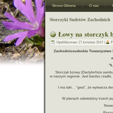
Strona Główna
O nas
Storczyki Sudetów Zachodnich
Łowy na storczyk 
Opublikowano
27 kwietnia 2015
|
P
Zachodniosudeckie Towarzystwo Prz
w
“Ł
Storczyk bzowy (Dactylorhiza sam­bu­c
w naszym regio­nie. Jest bar­dzo rzadki
I ma taki… “gest”, że wytwa­rza dwa
W pla­nach odwie­dziny trzech jego 
Nowej
Raszo