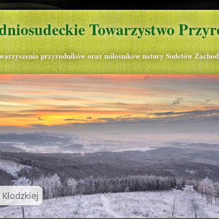
dniosudeckie Towarzystwo Przyr
owarzyszenia przyrodników oraz miłośników natury Sudetów Zachod
 Kłodzkiej