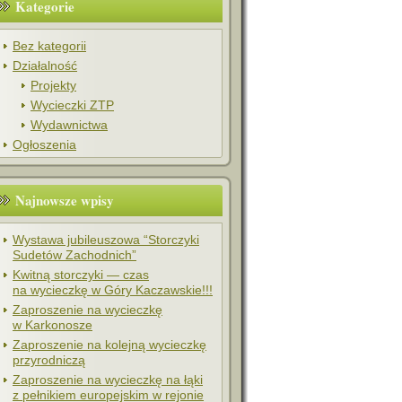
Kategorie
Bez kategorii
Działalność
Projekty
Wycieczki ZTP
Wydawnictwa
Ogłoszenia
Najnowsze wpisy
Wystawa jubileuszowa “Storczyki
Sudetów Zachodnich”
Kwitną storczyki — czas
na wycieczkę w Góry Kaczawskie!!!
Zaproszenie na wycieczkę
w Karkonosze
Zaproszenie na kolejną wycieczkę
przyrodniczą
Zaproszenie na wycieczkę na łąki
z pełnikiem europejskim w rejonie