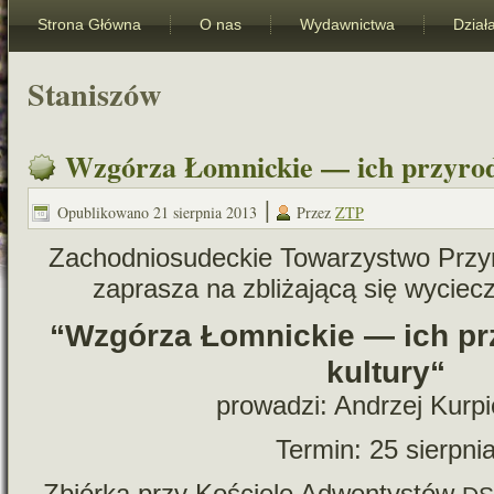
Strona Główna
O nas
Wydawnictwa
Dział
Staniszów
Wzgórza Łomnickie — ich przyroda
|
Opublikowano
21 sierpnia 2013
Przez
ZTP
Zachodniosudeckie Towarzystwo Przyro
zapra­sza na zbli­ża­jącą się wycie
“Wzgórza Łomnic­kie — ich prz
kul­tury“
pro­wa­dzi: Andrzej Kurp
Termin: 25 sierpni
Zbiórka przy Kościele Adwentystów