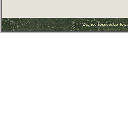
Zachodniosudeckie Towa