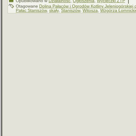
Opublikowano w
Działalność
,
Ogłoszenia
,
Wycieczki ZTP
Otagowane
Dolina Pałaców i Ogrodów Kotliny Jeleniogórskiej 
Pałac Staniszów
,
skały
,
Staniszów
,
Witosza
,
Wzgórza Łomnicki