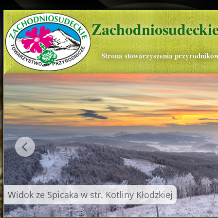
Zachodniosudeckie
Strona stowarzyszenia przyrodnikó
Widok ze Spicaka w str. Kotliny Kłodzkiej